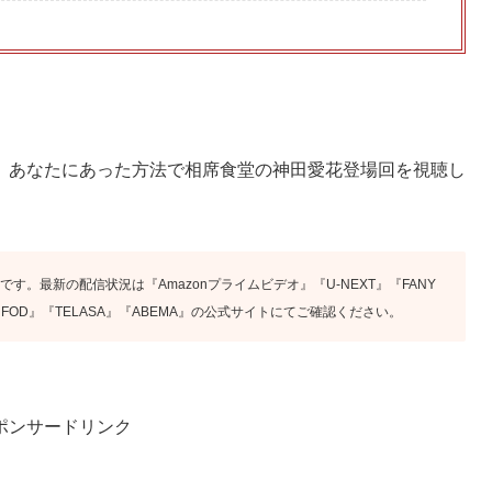
、あなたにあった方法で相席食堂の神田愛花登場回を視聴し
です。最新の配信状況は『Amazonプライムビデオ』『U-NEXT』『FANY
ix』『FOD』『TELASA』『ABEMA』の公式サイトにてご確認ください。
ポンサードリンク