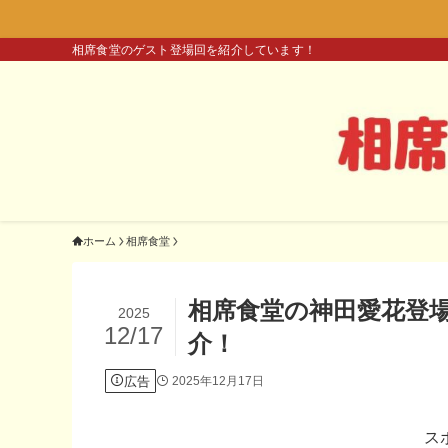
相席食堂のゲスト登場回を紹介しています！
ホーム
相席食堂
相席食堂の神田愛花登
2025
12/17
介！
広告
2025年12月17日
ス