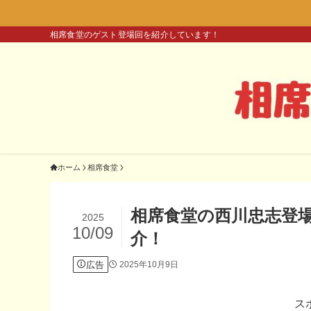
相席食堂のゲスト登場回を紹介しています！
ホーム
相席食堂
相席食堂の西川忠志登
2025
10/09
介！
広告
2025年10月9日
ス