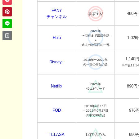
FANY
ほぼ全話
480円
チャンネル
2021年
〜現在までほぼ全話
Hulu
1,026
＋
過去の放送回の一部
1,140
2018年〜2022年
Disney+
の一部の作品のみ
※年額11,1
2025年
Netflix
890円
40エピソード
2018年4月15日
FOD
976
～2022年9月27日
の中で90作品
TELASA
12作品のみ
990