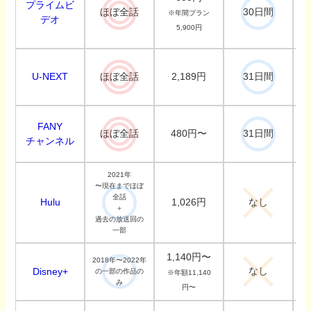
プライムビ
ほぼ全話
30日間
※年間プラン
デオ
5,900円
U-NEXT
2,189円
ほぼ全話
31日間
FANY
480円〜
ほぼ全話
31日間
チャンネル
2021年
〜現在までほぼ
全話
Hulu
1,026円
なし
＋
過去の放送回の
一部
1,140円〜
2018年〜2022年
なし
Disney+
の一部の作品の
※年額11,140
み
円〜