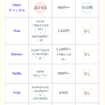
FANY
480円〜
ほぼ全話
31日間
チャンネル
2021年
〜現在までほぼ
全話
Hulu
1,026円
なし
＋
過去の放送回の
一部
1,140円〜
2018年〜2022年
なし
Disney+
の一部の作品の
※年額11,140
み
円〜
2025年
Netflix
890円〜
なし
40エピソード
2018年4月15日
～2022年9月27
FOD
976円
なし
日
の中で90作品