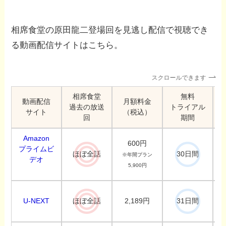
相席食堂の原田龍二登場回を見逃し配信で視聴でき
る動画配信サイトはこちら。
スクロールできます
相席食堂
無料
動画配信
月額料金
過去の放送
トライアル
サイト
（税込）
回
期間
Amazon
600円
プライムビ
ほぼ全話
30日間
※年間プラン
デオ
5,900円
U-NEXT
2,189円
ほぼ全話
31日間