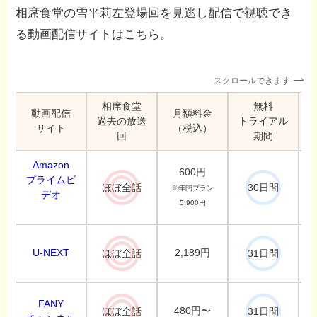
相席食堂の雪平莉左登場回を見逃し配信で視聴でき
る動画配信サイトはこちら。
スクロールできます
相席食堂
無料
動画配信
月額料金
過去の放送
トライアル
サイト
（税込）
回
期間
Amazon
600円
プライムビ
ほぼ全話
30日間
※年間プラン
デオ
5,900円
U-NEXT
2,189円
ほぼ全話
31日間
FANY
480円〜
ほぼ全話
31日間