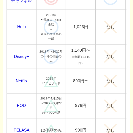
チャンネル
2021年
〜現在までほぼ
全話
Hulu
1,026円
なし
＋
過去の放送回の
一部
1,140円〜
2018年〜2022年
なし
Disney+
の一部の作品の
※年額11,140
み
円〜
2025年
Netflix
890円〜
なし
40エピソード
2018年4月15日
～2022年9月27
FOD
976円
なし
日
の中で90作品
TELASA
990円
12作品のみ
なし