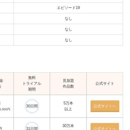
エピソード19
なし
なし
なし
無料
金
見放題
トライアル
公式サイト
）
作品数
期間
円
5万本
30日間
公式サイトへ
以上
,900円
30万本
円
31日間
公式サイトへ