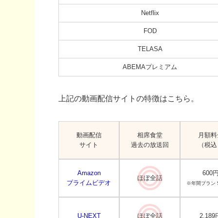
Netflix
FOD
TELASA
ABEMAプレミアム
上記の動画配信サイトの特徴はこちら。
動画配信
相席食堂
月額料
サイト
過去の放送回
（税込
Amazon
600
ほぼ全話
プライムビデオ
※年間プラン 5
U-NEXT
ほぼ全話
2,189