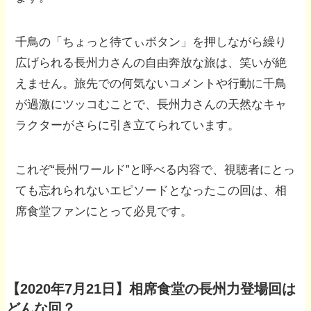
千鳥の「ちょっと待てぃボタン」を押しながら繰り
広げられる長州力さんの自由奔放な旅は、笑いが絶
えません。旅先での何気ないコメントや行動に千鳥
が過激にツッコむことで、長州力さんの天然なキャ
ラクターがさらに引き立てられています。
これぞ“長州ワールド”と呼べる内容で、視聴者にとっ
ても忘れられないエピソードとなったこの回は、相
席食堂ファンにとって必見です。
【2020
年
7
月
21
日
】相席食堂の長州力登場回は
どんな回？