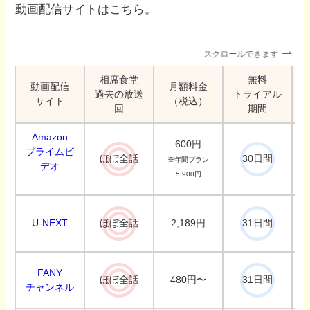
動画配信サイトはこちら。
スクロールできます
相席食堂
無料
動画配信
月額料金
過去の放送
トライアル
サイト
（税込）
回
期間
Amazon
600円
プライムビ
ほぼ全話
30日間
※年間プラン
デオ
5,900円
U-NEXT
2,189円
ほぼ全話
31日間
FANY
480円〜
ほぼ全話
31日間
チャンネル