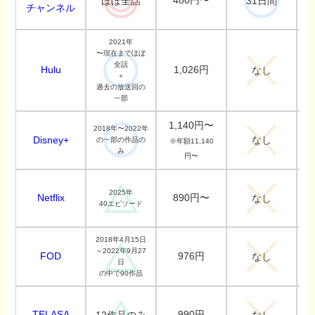
480円〜
ほぼ全話
31日間
チャンネル
2021年
〜現在までほぼ
全話
Hulu
1,026円
なし
＋
過去の放送回の
一部
1,140円〜
2018年〜2022年
なし
Disney+
の一部の作品の
※年額11,140
み
円〜
2025年
Netflix
890円〜
なし
40エピソード
2018年4月15日
～2022年9月27
FOD
976円
なし
日
の中で90作品
TELASA
990円