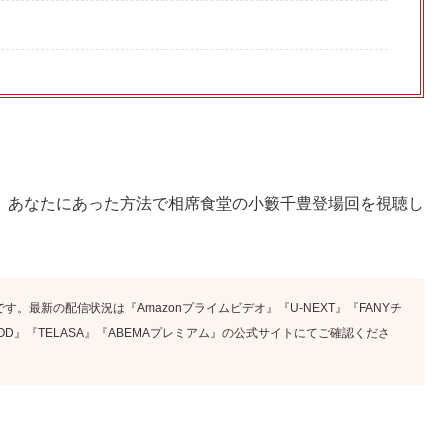
、あなたにあった方法で相席食堂の小籔千豊登場回を視聴し
す。最新の配信状況は『Amazonプライムビデオ』『U-NEXT』『FANYチ
x』『FOD』『TELASA』『ABEMAプレミアム』の公式サイトにてご確認くださ