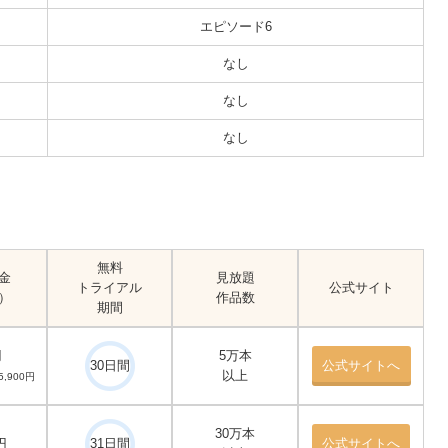
エピソード6
なし
なし
なし
無料
金
見放題
トライアル
公式サイト
）
作品数
期間
円
5万本
30日間
公式サイトへ
以上
,900円
30万本
円
31日間
公式サイトへ