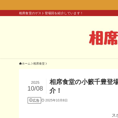
相席食堂のゲスト登場回を紹介しています！
ホーム
相席食堂
相席食堂の小籔千豊登
2025
10/08
介！
広告
2025年10月8日
ス