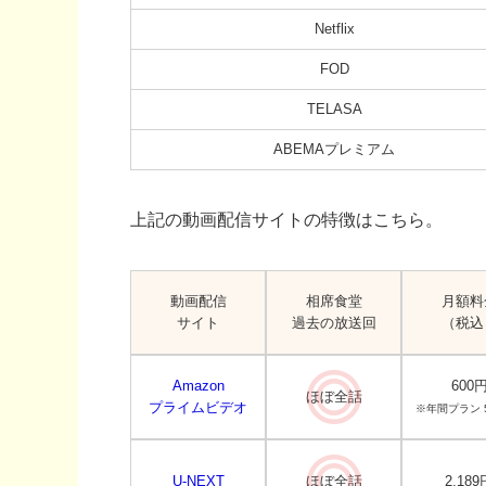
Netflix
FOD
TELASA
ABEMAプレミアム
上記の動画配信サイトの特徴はこちら。
動画配信
相席食堂
月額料
サイト
過去の放送回
（税込
Amazon
600
ほぼ全話
プライムビデオ
※年間プラン 5
U-NEXT
ほぼ全話
2,189