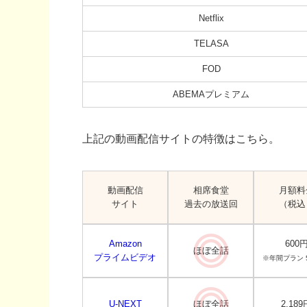
Netflix
TELASA
FOD
ABEMAプレミアム
上記の動画配信サイトの特徴はこちら。
動画配信
相席食堂
月額料
サイト
過去の放送回
（税込
Amazon
600
ほぼ全話
プライムビデオ
※年間プラン 5
U-NEXT
ほぼ全話
2,189